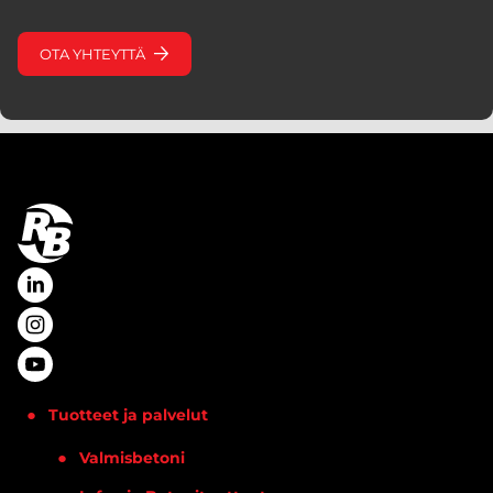
OTA YHTEYTTÄ
Tuotteet ja palvelut
Valmisbetoni