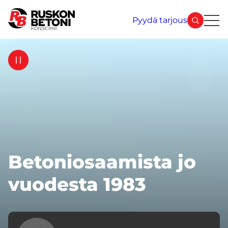
Siirry
sisältöön
Pyydä tarjous
Betoniosaamista jo
vuodesta 1983