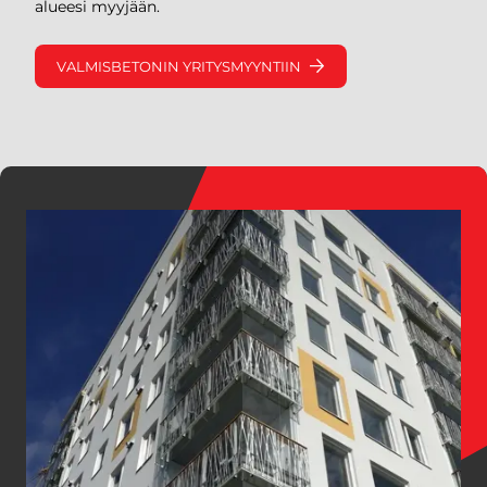
alueesi myyjään.
VALMISBETONIN YRITYSMYYNTIIN