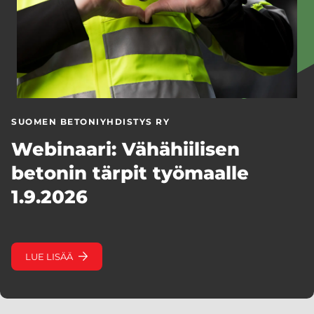
SUOMEN BETONIYHDISTYS RY
Webinaari: Vähähiilisen
betonin tärpit työmaalle
1.9.2026
LUE LISÄÄ