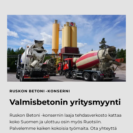
RUSKON BETONI -KONSERNI
Valmisbetonin yritysmyynti
Ruskon Betoni -konsernin laaja tehdasverkosto kattaa
koko Suomen ja ulottuu osin myös Ruotsiin.
Palvelemme kaiken kokoisia työmaita. Ota yhteyttä