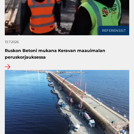
REFERENSSIT
13.7.2026
Ruskon Betoni mukana Keravan maauimalan
peruskorjauksessa