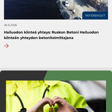
REFERENSSIT
26.6.2026
Hailuodon kiinteä yhteys: Ruskon Betoni Hailuodon
kiinteän yhteyden betonitoimittajana