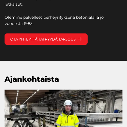
ratkaisut.
Olemme palvelleet perheyrityksenä betonialalla jo
vuodesta 1983.
OTA YHTEYTTÄ TAI PYYDÄ TARJOUS
Ajankohtaista